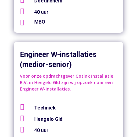

Doetinchem

40 uur

MBO
Engineer W-installaties
(medior-senior)
Voor onze opdrachtgever Gotink Installatie
B.V. in Hengelo Gld zijn wij opzoek naar een
Engineer W-installaties.

Techniek

Hengelo Gld

40 uur