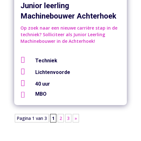
Junior leerling
Machinebouwer Achterhoek
Op zoek naar een nieuwe carrière stap in de
techniek? Solliciteer als Junior Leerling
Machinebouwer in de Achterhoek!

Techniek

Lichtenvoorde

40 uur

MBO
Pagina 1 van 3
1
2
3
»