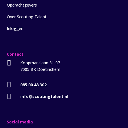
Opdrachtgevers
Over Scouting Talent
Inloggen
Contact

Koopmanslaan 31-07
7005 BK Doetinchem

085 00 48 302

info@scoutingtalent.nl
Social media