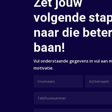
Zet jouw
volgende sta
naar die bete
baan!
Vul onderstaande gegevens in vul aan 
motivatie.
Naam
(Vereist)
Voornaam
Achternaam
Telefoon
E-