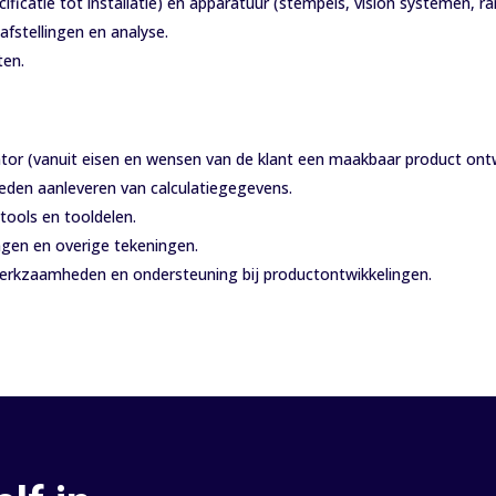
ficatie tot installatie) en apparatuur (stempels, vision systemen, r
afstellingen en analyse.
ten.
tor (vanuit eisen en wensen van de klant een maakbaar product ont
eden aanleveren van calculatiegegevens.
tools en tooldelen.
ngen en overige tekeningen.
erkzaamheden en ondersteuning bij productontwikkelingen.