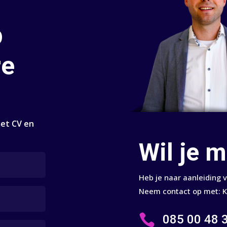
p
re
met CV en
Wil je 
Heb je naar aanleiding 
Neem contact op met: 

085 00 48 