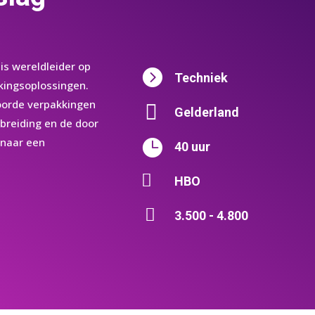
is wereldleider op

Techniek
kingsoplossingen.
orde verpakkingen

Gelderland
tbreiding en de door
 naar een

40 uur

HBO

3.500 - 4.800