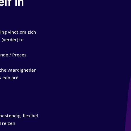
elf in
ing vindt om zich
 (verder) te
nde / Proces
che vaardigheden
s een pré
estendig, flexibel
l reizen