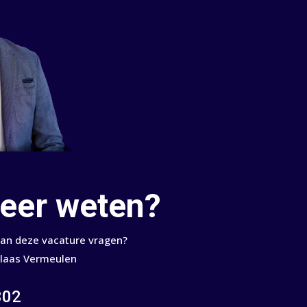
meer weten?
van deze vacature vragen?
Klaas Vermeulen
302