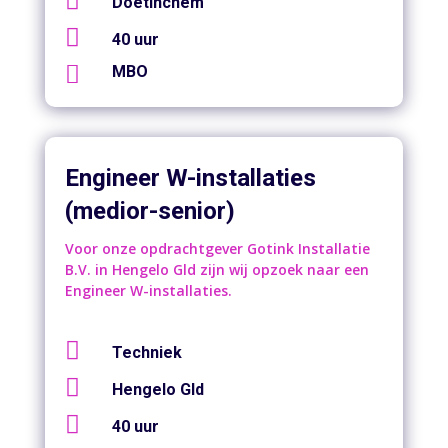

Doetinchem

40 uur

MBO
Engineer W-installaties
(medior-senior)
Voor onze opdrachtgever Gotink Installatie
B.V. in Hengelo Gld zijn wij opzoek naar een
Engineer W-installaties.

Techniek

Hengelo Gld

40 uur