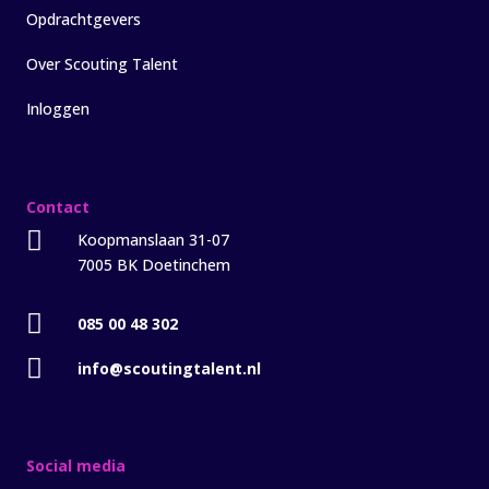
Opdrachtgevers
Over Scouting Talent
Inloggen
Contact

Koopmanslaan 31-07
7005 BK Doetinchem

085 00 48 302

info@scoutingtalent.nl
Social media