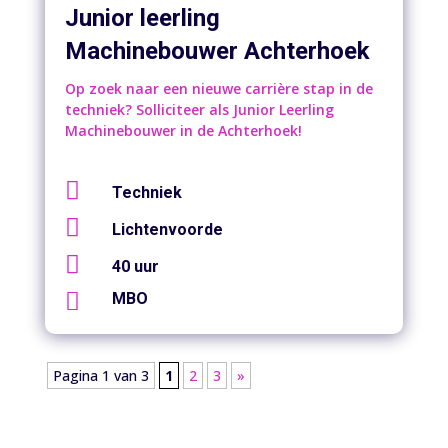
Junior leerling
Machinebouwer Achterhoek
Op zoek naar een nieuwe carrière stap in de
techniek? Solliciteer als Junior Leerling
Machinebouwer in de Achterhoek!

Techniek

Lichtenvoorde

40 uur

MBO
Pagina 1 van 3
1
2
3
»