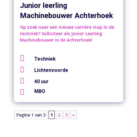
Junior leerling
Machinebouwer Achterhoek
Op zoek naar een nieuwe carrière stap in de
techniek? Solliciteer als Junior Leerling
Machinebouwer in de Achterhoek!

Techniek

Lichtenvoorde

40 uur

MBO
Pagina 1 van 3
1
2
3
»