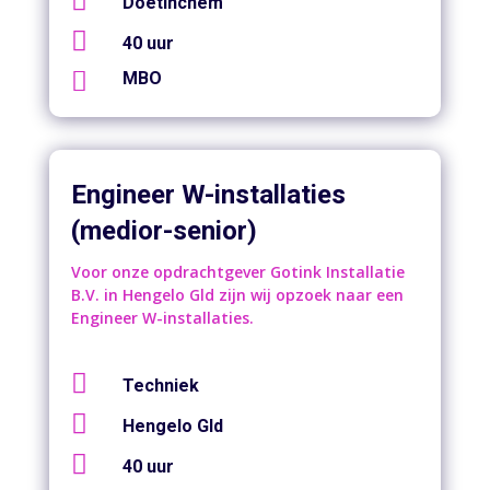

Doetinchem

40 uur

MBO
Engineer W-installaties
(medior-senior)
Voor onze opdrachtgever Gotink Installatie
B.V. in Hengelo Gld zijn wij opzoek naar een
Engineer W-installaties.

Techniek

Hengelo Gld

40 uur