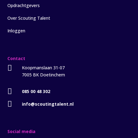
Opdrachtgevers
Over Scouting Talent
Inloggen
Contact

Koopmanslaan 31-07
7005 BK Doetinchem

085 00 48 302

info@scoutingtalent.nl
Social media